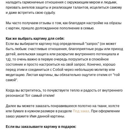
наладить гармоничные отношения с окружающим миром и людьми,
призвать ангелов защиты и реализации талантов, исцелиться самому
и даже встретить свою судьбу.
Мы часто получаем отзывы о том, как благодаря настройке на образы
с картин, пришло долгожданное пополнение в семью.
Как же выбрать картину для себя:
Если вы выбираете картину под определенный "запрос" (он может
быть любым: счастливые отношения, благоприятные роды или приход
детей, ангельская защита или раскрытие внутреннего потенциала и
тд), то очень важно в первую очередь погрузиться в спокойное
состояние и просто настроиться на свой запрос. Конечно, хорошо
перед этим и соединиться с Собой через небольшую молитву или
медитацию. Листая картины, вы обязательно ощутите отклик от "той
самой".
Когда вы встретитесь, то почувствуете тепло и радость от внутреннего
резонанса! Тот самый отклик!
Далее вы можете заказать понравившееся полотно на ткани, холсте
или бумаге в нужном размере в разделе
Под заказ
. При оформлении
заказ укажите Имя данной картины.
Если вы заказываете картину в подарок: