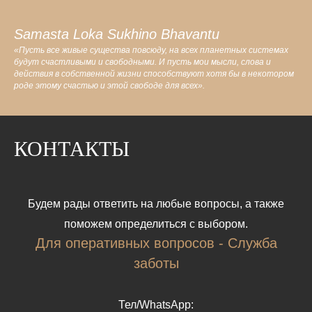
Samasta Loka Sukhino Bhavantu
«Пусть все живые существа повсюду, на всех планетных системах
будут счастливыми и свободными. И пусть мои мысли, слова и
действия в собственной жизни способствуют хотя бы в некотором
роде этому счастью и этой свободе для всех».
КОНТАКТЫ
Будем рады ответить на любые вопросы, а также
поможем определиться с выбором.
Для оперативных вопросов - Служба
заботы
Тел/WhatsApp: