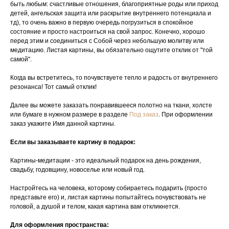
быть любым: счастливые отношения, благоприятные роды или приход
детей, ангельская защита или раскрытие внутреннего потенциала и
тд), то очень важно в первую очередь погрузиться в спокойное
состояние и просто настроиться на свой запрос. Конечно, хорошо
перед этим и соединиться с Собой через небольшую молитву или
медитацию. Листая картины, вы обязательно ощутите отклик от "той
самой".
Когда вы встретитесь, то почувствуете тепло и радость от внутреннего
резонанса! Тот самый отклик!
Далее вы можете заказать понравившееся полотно на ткани, холсте
или бумаге в нужном размере в разделе
Под заказ
. При оформлении
заказ укажите Имя данной картины.
Если вы заказываете картину в подарок:
Картины-медитации - это идеальный подарок на день рождения,
свадьбу, годовщину, новоселье или новый год.
Настройтесь на человека, которому собираетесь подарить (просто
представьте его) и, листая картины попытайтесь почувствовать не
головой, а душой и телом, какая картина вам откликнется.
Для оформления пространства: