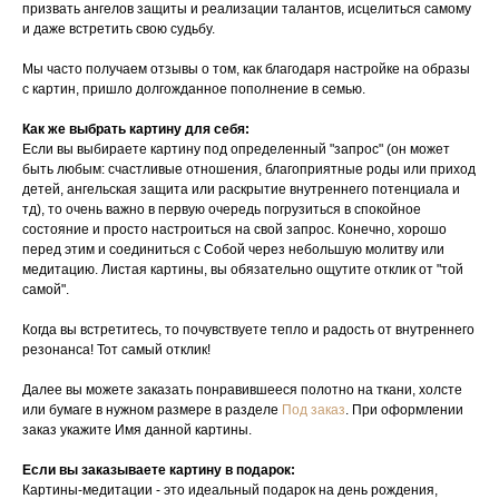
призвать ангелов защиты и реализации талантов, исцелиться самому
и даже встретить свою судьбу.
Мы часто получаем отзывы о том, как благодаря настройке на образы
с картин, пришло долгожданное пополнение в семью.
Как же выбрать картину для себя:
Если вы выбираете картину под определенный "запрос" (он может
быть любым: счастливые отношения, благоприятные роды или приход
детей, ангельская защита или раскрытие внутреннего потенциала и
тд), то очень важно в первую очередь погрузиться в спокойное
состояние и просто настроиться на свой запрос. Конечно, хорошо
перед этим и соединиться с Собой через небольшую молитву или
медитацию. Листая картины, вы обязательно ощутите отклик от "той
самой".
Когда вы встретитесь, то почувствуете тепло и радость от внутреннего
резонанса! Тот самый отклик!
Далее вы можете заказать понравившееся полотно на ткани, холсте
или бумаге в нужном размере в разделе
Под заказ
. При оформлении
заказ укажите Имя данной картины.
Если вы заказываете картину в подарок:
Картины-медитации - это идеальный подарок на день рождения,