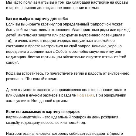
Мы часто получаем отзывы о том, как благодаря настройке на образы
с картин, пришло долгожданное пополнение в семью.
Как же выбрать картину для себя:
Если вы выбираете картину под определенный "запрос" (он может
быть любым: счастливые отношения, благоприятные роды или приход
детей, ангельская защита или раскрытие внутреннего потенциала и
тд), то очень важно в первую очередь погрузиться в спокойное
состояние и просто настроиться на свой запрос. Конечно, хорошо
перед этим и соединиться с Собой через небольшую молитву или
медитацию. Листая картины, вы обязательно ощутите отклик от "той
самой".
Когда вы встретитесь, то почувствуете тепло и радость от внутреннего
резонанса! Тот самый отклик!
Далее вы можете заказать понравившееся полотно на ткани, холсте
или бумаге в нужном размере в разделе
Под заказ
. При оформлении
заказ укажите Имя данной картины.
Если вы заказываете картину в подарок:
Картины-медитации - это идеальный подарок на день рождения,
свадьбу, годовщину, новоселье или новый год.
Настройтесь на человека, которому собираетесь подарить (просто