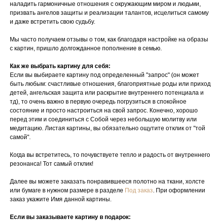
наладить гармоничные отношения с окружающим миром и людьми,
призвать ангелов защиты и реализации талантов, исцелиться самому
и даже встретить свою судьбу.
Мы часто получаем отзывы о том, как благодаря настройке на образы
с картин, пришло долгожданное пополнение в семью.
Как же выбрать картину для себя:
Если вы выбираете картину под определенный "запрос" (он может
быть любым: счастливые отношения, благоприятные роды или приход
детей, ангельская защита или раскрытие внутреннего потенциала и
тд), то очень важно в первую очередь погрузиться в спокойное
состояние и просто настроиться на свой запрос. Конечно, хорошо
перед этим и соединиться с Собой через небольшую молитву или
медитацию. Листая картины, вы обязательно ощутите отклик от "той
самой".
Когда вы встретитесь, то почувствуете тепло и радость от внутреннего
резонанса! Тот самый отклик!
Далее вы можете заказать понравившееся полотно на ткани, холсте
или бумаге в нужном размере в разделе
Под заказ
. При оформлении
заказ укажите Имя данной картины.
Если вы заказываете картину в подарок: