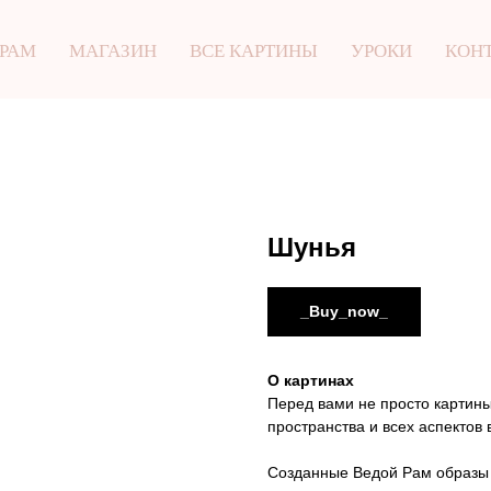
 РАМ
МАГАЗИН
ВСЕ КАРТИНЫ
УРОКИ
КОН
Шунья
_Buy_now_
О картинах
Перед вами не просто картины
пространства и всех аспектов
Созданные Ведой Рам образы 