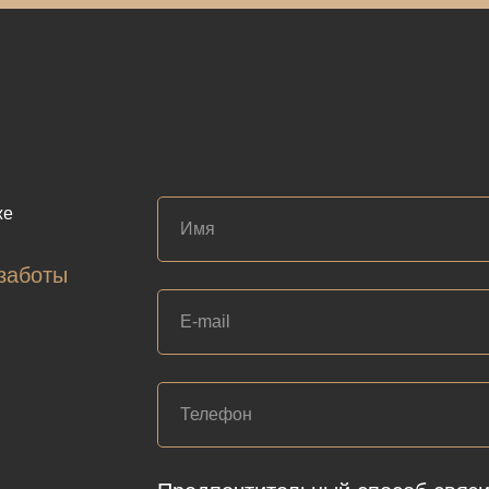
же
заботы