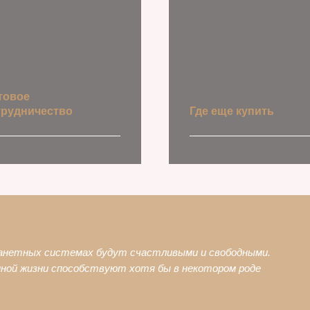
товое
трудничество
Где еще купить
Точки продаж
ать условия
ланетных системах будут счастливыми и свободными.
нной жизни способствуют хотя бы в некотором роде