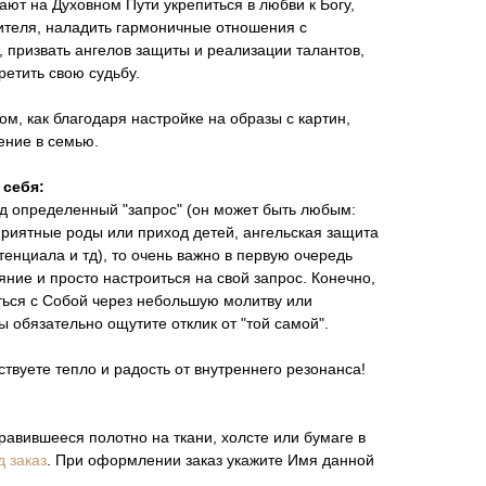
ают на Духовном Пути укрепиться в любви к Богу,
чителя, наладить гармоничные отношения с
призвать ангелов защиты и реализации талантов,
ретить свою судьбу.
м, как благодаря настройке на образы с картин,
ение в семью.
 себя:
од определенный "запрос" (он может быть любым:
риятные роды или приход детей, ангельская защита
тенциала и тд), то очень важно в первую очередь
яние и просто настроиться на свой запрос. Конечно,
ться с Собой через небольшую молитву или
ы обязательно ощутите отклик от "той самой".
вствуете тепло и радость от внутреннего резонанса!
равившееся полотно на ткани, холсте или бумаге в
д заказ
. При оформлении заказ укажите Имя данной