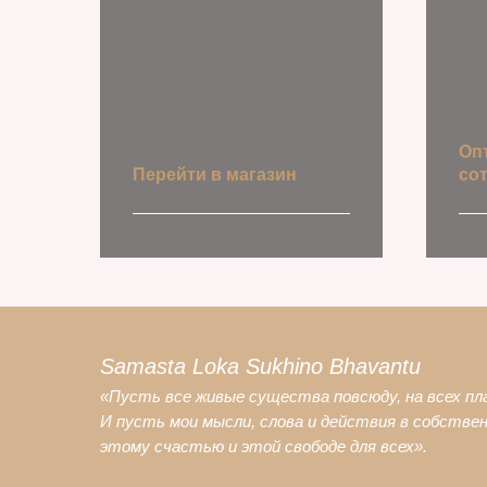
Оп
Перейти в магазин
со
Узн
Samasta Loka Sukhino Bhavantu
«Пусть все живые существа повсюду, на всех п
И пусть мои мысли, слова и действия в собстве
этому счастью и этой свободе для всех».