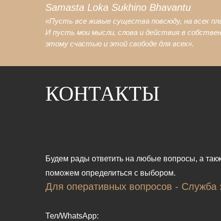
Samasta Loka Sukhino Bhavantu
«Пусть все живые существа повсюду, на всех п
И пусть мои мысли, слова и действия в собстве
этому счастью и этой свободе для всех».
В магазин
КОНТАКТЫ
Будем рады ответить на любые вопросы, а так
поможем определиться с выбором.
Для оперативных вопросов - Служба 
Тел/WhatsApp: