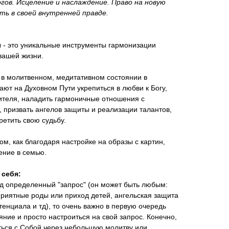
ов. Исцеление и наслаждение. Право на новую
ть в своей внутренней правде.
 - это уникальные инструменты гармонизации
 вашей жизни.
в молитвенном, медитативном состоянии в
ают на Духовном Пути укрепиться в любви к Богу,
чителя, наладить гармоничные отношения с
призвать ангелов защиты и реализации талантов,
ретить свою судьбу.
м, как благодаря настройке на образы с картин,
ение в семью.
 себя:
од определенный "запрос" (он может быть любым:
риятные роды или приход детей, ангельская защита
тенциала и тд), то очень важно в первую очередь
яние и просто настроиться на свой запрос. Конечно,
ться с Собой через небольшую молитву или