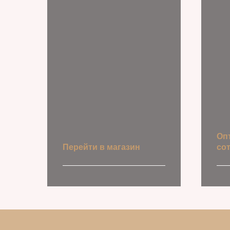
Оп
Перейти в магазин
со
Узн