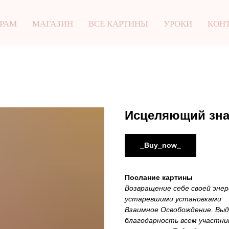
 РАМ
МАГАЗИН
ВСЕ КАРТИНЫ
УРОКИ
КОН
Исцеляющий зна
_Buy_now_
Послание картины
Возвращение себе своей энер
устаревшими установками
Взаимное Освобождение. Выдо
благодарность всем участни