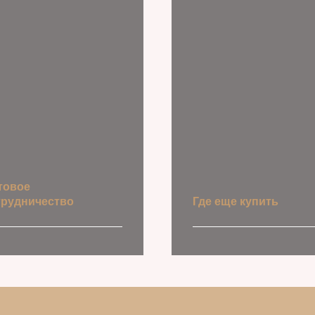
товое
трудничество
Где еще купить
Точки продаж
ать условия