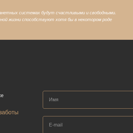
ланетных системах будут счастливыми и свободными.
нной жизни способствуют хотя бы в некотором роде
же
заботы