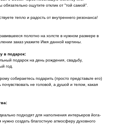
ы обязательно ощутите отклик от "той самой".
вствуете тепло и радость от внутреннего резонанса!
равившееся полотно на холсте в нужном размере в
лении заказ укажите Имя данной картины.
у в подарок:
льный подарок на день рождения, свадьбу,
ый год.
орому собираетесь подарить (просто представьте его)
 почувствовать не головой, а душой и телом, какая
тва:
деально подходят для наполнения интерьеров йога-
ам нужно создать благостную атмосферу духовного