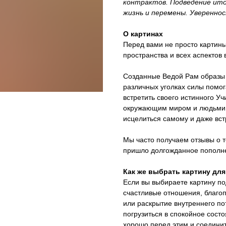
контрактов. Подведение итог
жизнь и перемены. Увереннос
О картинах
Перед вами не просто картины
пространства и всех аспектов
Созданные Ведой Рам образы 
различных уголках силы помог
встретить своего истинного У
окружающим миром и людьми, 
исцелиться самому и даже вст
Мы часто получаем отзывы о то
пришло долгожданное пополн
Как же выбрать картину для
Если вы выбираете картину п
счастливые отношения, благоп
или раскрытие внутреннего по
погрузиться в спокойное состо
хорошо перед этим и соедини