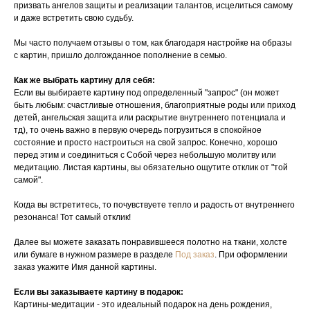
призвать ангелов защиты и реализации талантов, исцелиться самому
и даже встретить свою судьбу.
Мы часто получаем отзывы о том, как благодаря настройке на образы
с картин, пришло долгожданное пополнение в семью.
Как же выбрать картину для себя:
Если вы выбираете картину под определенный "запрос" (он может
быть любым: счастливые отношения, благоприятные роды или приход
детей, ангельская защита или раскрытие внутреннего потенциала и
тд), то очень важно в первую очередь погрузиться в спокойное
состояние и просто настроиться на свой запрос. Конечно, хорошо
перед этим и соединиться с Собой через небольшую молитву или
медитацию. Листая картины, вы обязательно ощутите отклик от "той
самой".
Когда вы встретитесь, то почувствуете тепло и радость от внутреннего
резонанса! Тот самый отклик!
Далее вы можете заказать понравившееся полотно на ткани, холсте
или бумаге в нужном размере в разделе
Под заказ
. При оформлении
заказ укажите Имя данной картины.
Если вы заказываете картину в подарок:
Картины-медитации - это идеальный подарок на день рождения,