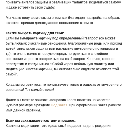
призвать ангелов защиты и реализации талантов, исцелиться самому
и даже встретить свою судьбу.
Мы часто получаем отзывы о том, как благодаря настройке на образы
с картин, пришло долгожданное пополнение в семью.
Как же выбрать картину для себя:
Если вы выбираете картину под определенный "запрос" (он может
быть любым: счастливые отношения, благоприятные роды или приход
детей, ангельская защита или раскрытие внутреннего потенциала и
тд), то очень важно в первую очередь погрузиться в спокойное
состояние и просто настроиться на свой запрос. Конечно, хорошо
перед этим и соединиться с Собой через небольшую молитву или
медитацию. Листая картины, вы обязательно ощутите отклик от "той
самой".
Когда вы встретитесь, то почувствуете тепло и радость от внутреннего
резонанса! Тот самый отклик!
Далее вы можете заказать понравившееся полотно на холсте в
нужном размере в разделе
Под заказ
. При оформлении заказ укажите
Имя данной картины.
Если вы заказываете картину в подарок:
Картины-медитации - это идеальный подарок на день рождения,