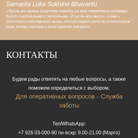
Samasta Loka Sukhino Bhavantu
«Пусть все живые существа повсюду, на всех планетных системах
будут счастливыми и свободными. И пусть мои мысли, слова и
действия в собственной жизни способствуют хотя бы в некотором
роде этому счастью и этой свободе для всех».
КОНТАКТЫ
Будем рады ответить на любые вопросы, а также
поможем определиться с выбором.
Для оперативных вопросов - Служба
заботы
Тел/WhatsApp:
+7 926 03-000-90 пн-вскр: 9.00-21.00 (Марго)