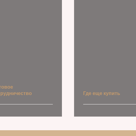
товое
трудничество
Где еще купить
Точки продаж