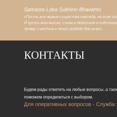
Узн
Samasta Loka Sukhino Bhavantu
«Пусть все живые существа повсюду, на всех п
И пусть мои мысли, слова и действия в собстве
этому счастью и этой свободе для всех».
В магазин
КОНТАКТЫ
Будем рады ответить на любые вопросы, а так
поможем определиться с выбором.
Для оперативных вопросов - Служба 