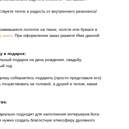
вствуете тепло и радость от внутреннего резонанса!
равившееся полотно на ткани, холсте или бумаге в
д заказ
. При оформлении заказ укажите Имя данной
у в подарок:
льный подарок на день рождения, свадьбу,
ый год.
орому собираетесь подарить (просто представьте его)
 почувствовать не головой, а душой и телом, какая
тва:
деально подходят для наполнения интерьеров йога-
ам нужно создать благостную атмосферу духовного