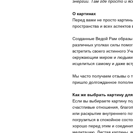
энергии. Там где просто и я
О картинах
Перед вами не просто картины
пространства и всех аспектов
Созданные Ведой Рам образы 
различных уголках силы помог
встретить своего истинного У
окружающим миром и людьми, 
исцелиться самому и даже вст
Мы часто получаем отзывы о то
пришло долгожданное пополн
Как же выбрать картину для
Если вы выбираете картину п
счастливые отношения, благоп
или раскрытие внутреннего по
погрузиться в спокойное состо
хорошо перед этим и соедини
медитацию. Листая картины, в