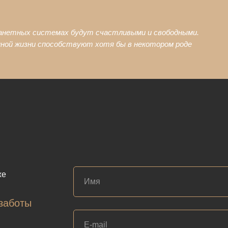
ать условия
ланетных системах будут счастливыми и свободными.
нной жизни способствуют хотя бы в некотором роде
же
заботы