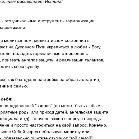
сно, там расцветает Истина!
 - это уникальные инструменты гармонизации
 вашей жизни.
в молитвенном, медитативном состоянии в
ают на Духовном Пути укрепиться в любви к Богу,
чителя, наладить гармоничные отношения с
призвать ангелов защиты и реализации талантов,
ретить свою судьбу.
м, как благодаря настройке на образы с картин,
ение в семью.
 себя:
од определенный "запрос" (он может быть любым:
риятные роды или приход детей, ангельская защита
тенциала и тд), то очень важно в первую очередь
яние и просто настроиться на свой запрос. Конечно,
ться с Собой через небольшую молитву или
ы обязательно ощутите отклик от "той самой".