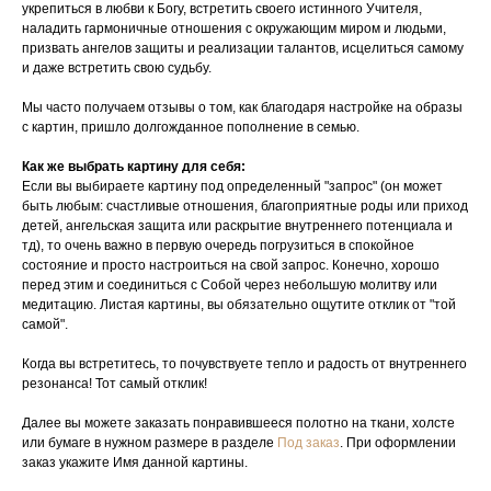
укрепиться в любви к Богу, встретить своего истинного Учителя,
наладить гармоничные отношения с окружающим миром и людьми,
призвать ангелов защиты и реализации талантов, исцелиться самому
и даже встретить свою судьбу.
Мы часто получаем отзывы о том, как благодаря настройке на образы
с картин, пришло долгожданное пополнение в семью.
Как же выбрать картину для себя:
Если вы выбираете картину под определенный "запрос" (он может
быть любым: счастливые отношения, благоприятные роды или приход
детей, ангельская защита или раскрытие внутреннего потенциала и
тд), то очень важно в первую очередь погрузиться в спокойное
состояние и просто настроиться на свой запрос. Конечно, хорошо
перед этим и соединиться с Собой через небольшую молитву или
медитацию. Листая картины, вы обязательно ощутите отклик от "той
самой".
Когда вы встретитесь, то почувствуете тепло и радость от внутреннего
резонанса! Тот самый отклик!
Далее вы можете заказать понравившееся полотно на ткани, холсте
или бумаге в нужном размере в разделе
Под заказ
. При оформлении
заказ укажите Имя данной картины.