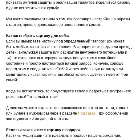
призвать ангелов защиты и реализации талантов, исцелиться самому
и даже встретить свою судьбу.
Мы часто получаем отзывы о том, как благодаря настройке на образы
с картин, пришло долгожданное пополнение в семью.
Как же выбрать картину для себя:
Если вы выбираете картину под определенный "запрос" (он может
быть любым: счастливые отношения, благоприятные роды или приход
детей, ангельская защита или раскрытие внутреннего потенциала и
тд), то очень важно в первую очередь погрузиться в спокойное
состояние и просто настроиться на свой запрос. Конечно, хорошо
перед этим и соединиться с Собой через небольшую молитву или
медитацию. Листая картины, вы обязательно ощутите отклик от "той
самой".
Когда вы встретитесь, то почувствуете тепло и радость от внутреннего
резонанса! Тот самый отклик!
Далее вы можете заказать понравившееся полотно на ткани, холсте
или бумаге в нужном размере в разделе
Под заказ
. При оформлении
заказ укажите Имя данной картины.
Если вы заказываете картину в подарок:
Картины-медитации - это идеальный подарок на день рождения,