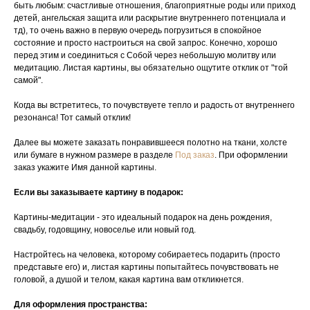
быть любым: счастливые отношения, благоприятные роды или приход
детей, ангельская защита или раскрытие внутреннего потенциала и
тд), то очень важно в первую очередь погрузиться в спокойное
состояние и просто настроиться на свой запрос. Конечно, хорошо
перед этим и соединиться с Собой через небольшую молитву или
медитацию. Листая картины, вы обязательно ощутите отклик от "той
самой".
Когда вы встретитесь, то почувствуете тепло и радость от внутреннего
резонанса! Тот самый отклик!
Далее вы можете заказать понравившееся полотно на ткани, холсте
или бумаге в нужном размере в разделе
Под заказ
. При оформлении
заказ укажите Имя данной картины.
Если вы заказываете картину в подарок:
Картины-медитации - это идеальный подарок на день рождения,
свадьбу, годовщину, новоселье или новый год.
Настройтесь на человека, которому собираетесь подарить (просто
представьте его) и, листая картины попытайтесь почувствовать не
головой, а душой и телом, какая картина вам откликнется.
Для оформления пространства: