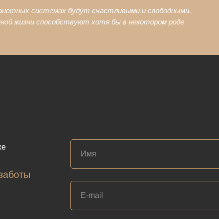
ланетных системах будут счастливыми и свободными.
нной жизни способствуют хотя бы в некотором роде
же
заботы