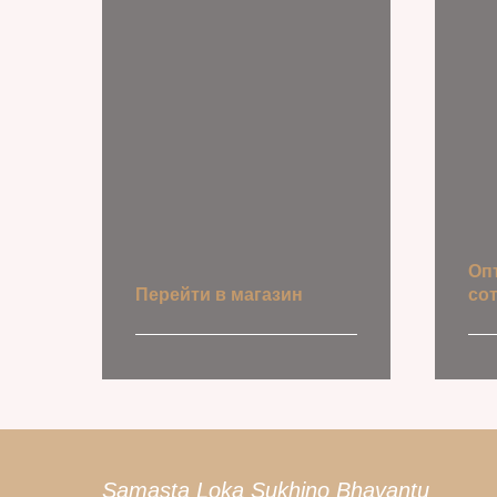
Оп
Перейти в магазин
со
Узн
Samasta Loka Sukhino Bhavantu