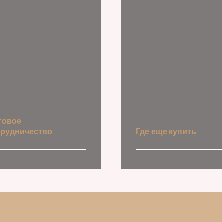
товое
трудничество
Где еще купить
Точки продаж
ать условия