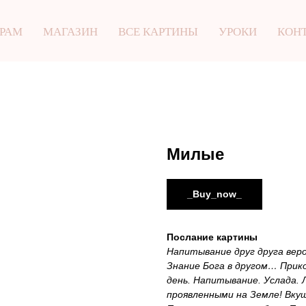
 РАМ
МАГАЗИН
ВСЕ КАРТИНЫ
УРОКИ
КОН
Милые
_Buy_now_
Послание картины
Напитывание друг друга вер
Знание Бога в другом… Прик
день. Напитывание. Услада.
проявленными на Земле! Вку