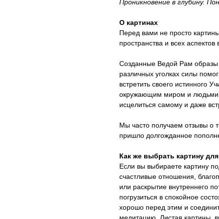
Проникновение в глубину. По
О картинах
Перед вами не просто картины
пространства и всех аспектов
Созданные Ведой Рам образы 
различных уголках силы помог
встретить своего истинного У
окружающим миром и людьми, 
исцелиться самому и даже вст
Мы часто получаем отзывы о то
пришло долгожданное пополн
Как же выбрать картину для
Если вы выбираете картину п
счастливые отношения, благоп
или раскрытие внутреннего по
погрузиться в спокойное состо
хорошо перед этим и соедини
медитацию. Листая картины, в