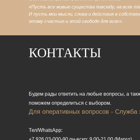
«Пусть все живые существа повсюду, на всех п
И пусть мои мысли, слова и действия в собстве
этому счастью и этой свободе для всех».
В магазин
КОНТАКТЫ
Будем рады ответить на любые вопросы, а так
поможем определиться с выбором.
Для оперативных вопросов - Служба 
Тел/WhatsApp:
+7 926 03-000-90 пн-вскр: 9.00-21.00 (Марго)