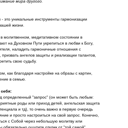
нимание мира другого.
 - это уникальные инструменты гармонизации
 вашей жизни.
в молитвенном, медитативном состоянии в
ают на Духовном Пути укрепиться в любви к Богу,
чителя, наладить гармоничные отношения с
призвать ангелов защиты и реализации талантов,
ретить свою судьбу.
м, как благодаря настройке на образы с картин,
ение в семью.
 себя:
од определенный "запрос" (он может быть любым:
риятные роды или приход детей, ангельская защита
тенциала и тд), то очень важно в первую очередь
яние и просто настроиться на свой запрос. Конечно,
ться с Собой через небольшую молитву или
ы обязательно ощутите отклик от "той самой".