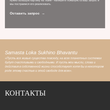
нужно большую картину на ткани - напишите пожалуйста ваш запрос и
мы постраемся его реализовать.
Оставить запрос
Samasta Loka Sukhino Bhavantu
«Пусть все живые существа повсюду, на всех планетных системах
будут счастливыми и свободными. И пусть мои мысли, слова и
действия в собственной жизни способствуют хотя бы в некотором
роде этому счастью и этой свободе для всех».
КОНТАКТЫ