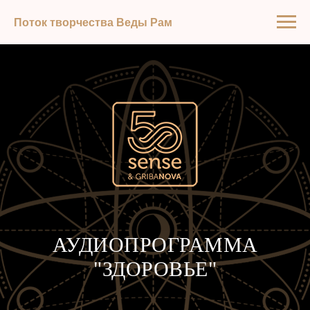
Поток творчества Веды Рам
АУДИОПРОГРАММА
"ЗДОРОВЬЕ"